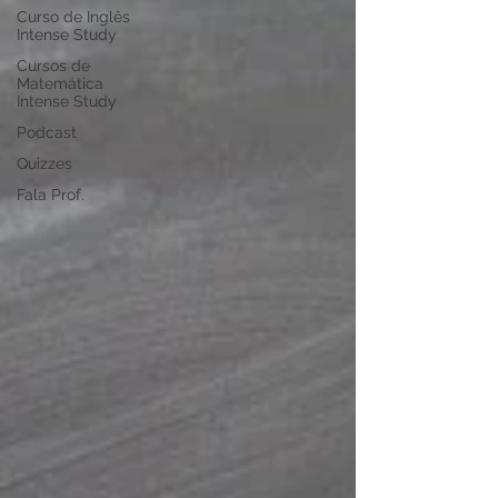
Curso de Inglês
Intense Study
Cursos de
Matemática
Intense Study
Podcast
Quizzes
Fala Prof.