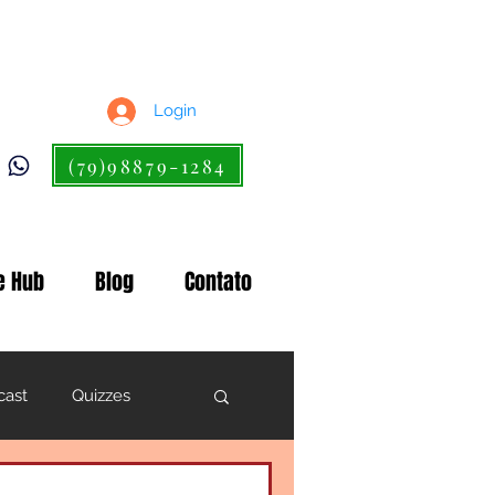
Login
(79)98879-1284
e Hub
Blog
Contato
cast
Quizzes