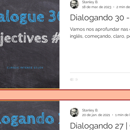
Stanley B.
18 de mar. de 2023
2 min de
Dialogando 30 -
Vamos nos aprofundar nas 
inglês, começando, claro, pe
Stanley B.
20 de jan. de 2021
1 min de 
Dialogando 27 | Greetings -