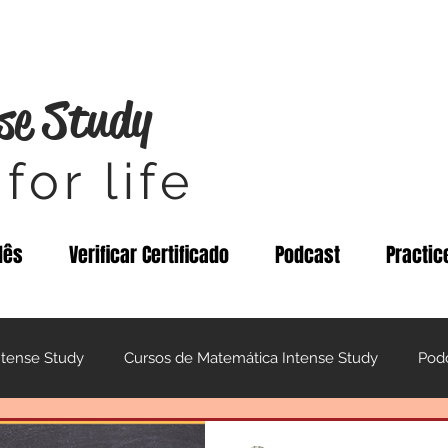
se Study
for life
lês
Verificar Certificado
Podcast
Practic
ntense Study
Cursos de Matemática Intense Study
Pod