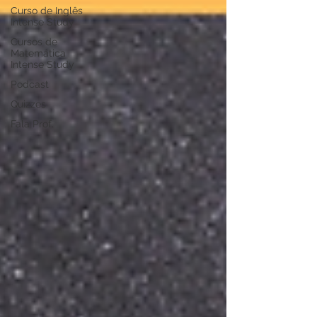
Curso de Inglês
Intense Study
Cursos de
Matemática
Intense Study
Podcast
Quizzes
Fala Prof.