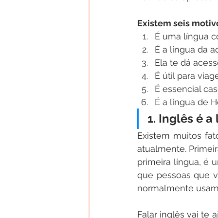
Existem seis motiv
É uma língua 
É a língua da 
Ela te dá acess
É útil para viag
É essencial ca
É a língua de 
1. Inglês é 
Existem muitos fat
atualmente. Primei
primeira língua, é 
que pessoas que v
normalmente usam 
Falar inglês vai te