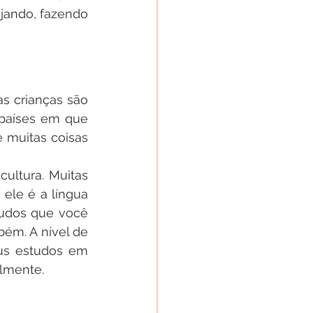
jando, fazendo 
 crianças são 
países em que 
 muitas coisas 
ultura. Muitas 
ele é a língua 
tudos que você 
ém. A nível de 
us estudos em 
almente.