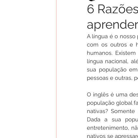
6 Razões 
aprender
A língua é o nosso
com os outros e h
humanos. Existem 
língua nacional, a
sua população em 
pessoas e outras, p
O inglês é uma de
população global f
nativas? Somente 
Dada a sua popul
entretenimento, n
nativos se apressar