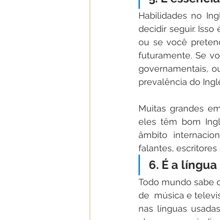
Habilidades no In
decidir seguir. Iss
ou se você pretend
futuramente. Se voc
governamentais, o
prevalência do Ingl
Muitas grandes em
eles têm bom Ingl
âmbito internacio
falantes, escritores
6. É a língu
Todo mundo sabe qu
de  música e telev
nas línguas usada