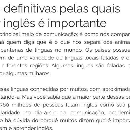
definitivas pelas quais
 inglês é importante
 principal meio de comunicação; é como nós compart
á quem diga que é o que nos separa dos animais
centenas de línguas no mundo. Os países possue
lém de uma variedade de línguas locais faladas e e
diferentes regiões. Algumas línguas são faladas p
or algumas milhares.
ssas línguas conhecidas por muitos, com aproximad
alando-a. Mas você sabia que a maior parte dessas p
360 milhões de pessoas falam inglês como sua pri
aridade no dia-a-dia da comunicação, academia,
ão há dúvida do porquê muitos dizem que é import
em e aprender inglês.