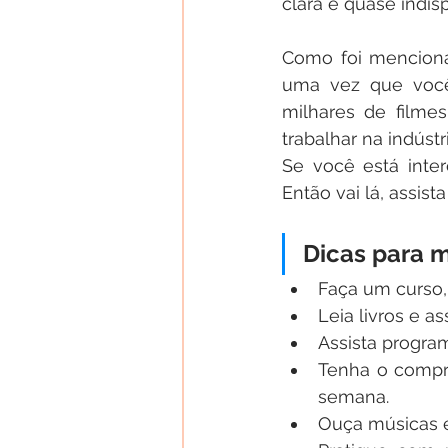
clara e quase indis
Como foi menciona
uma vez que você
milhares de filmes
trabalhar na indúst
Se você está inter
Então vai lá, assist
Dicas para m
Faça um curso, 
Leia livros e a
Assista program
Tenha o compr
semana.
Ouça músicas e