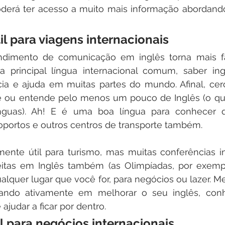
oderá ter acesso a muito mais informação abordando
til para viagens internacionais
imento de comunicação em inglês torna mais fáci
 principal língua internacional comum, saber inglê
cia e ajuda em muitas partes do mundo. Afinal, ce
e ou entende pelo menos um pouco de Inglês (o qu
ínguas). Ah! E é uma boa língua para conhecer q
portos e outros centros de transporte também.
ente útil para turismo, mas muitas conferências in
eitas em Inglês também (as Olimpíadas, por exempl
alquer lugar que você for, para negócios ou lazer. 
hando ativamente em melhorar o seu inglês, con
ajudar a ficar por dentro.
al para negócios internacionais