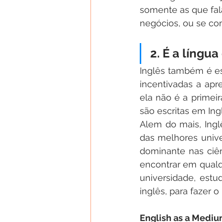
somente as que fala
negócios, ou se co
2. É a língu
Inglês também é es
incentivadas a ap
ela não é a primei
são escritas em Ing
Alem do mais, Inglê
das melhores unive
dominante nas ciên
encontrar em qualqu
universidade, est
inglês, para fazer 
English as a Medium