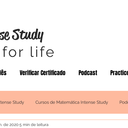
se Study
for life
lês
Verificar Certificado
Podcast
Practic
ntense Study
Cursos de Matemática Intense Study
Pod
n. de 2020
5 min de leitura