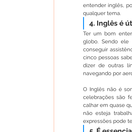
entender inglês, p
qualquer tema.
4. Inglês é ú
Ter um bom entend
globo. Sendo ele a
conseguir assistên
cinco pessoas sab
dizer de outras l
navegando por aero
O Inglês não é som
celebrações são f
calhar em quase qu
não esteja trabal
expressões pode te 
5. É essenci