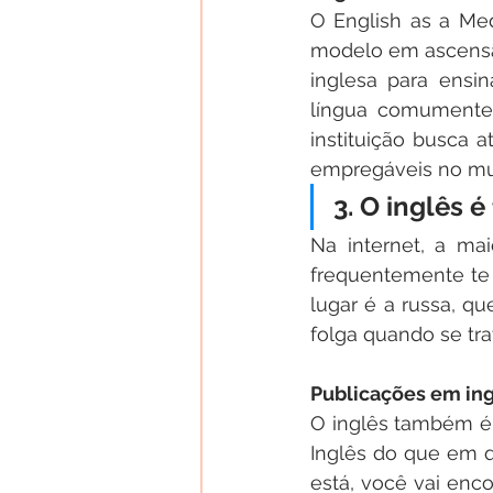
O English as a Med
modelo em ascensão
inglesa para ensi
língua comumente 
instituição busca 
empregáveis no m
3. O inglês 
Na internet, a mai
frequentemente te 
lugar é a russa, qu
folga quando se tra
Publicações em ing
O inglês também é a
Inglês do que em q
está, você vai enco