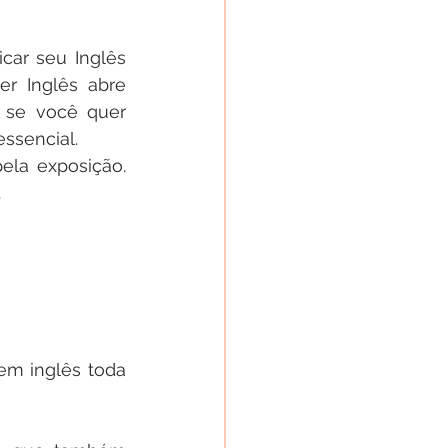
ar seu Inglês 
 Inglês abre 
 se você quer 
essencial.
la exposição. 
.
m inglês toda 