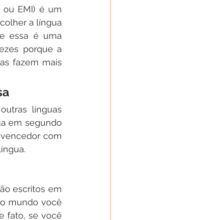
 ou EMI) é um 
olher a língua 
ue essa é uma 
ezes porque a 
 as fazem mais 
sa
utras línguas 
gua em segundo 
é vencedor com 
íngua. 
ão escritos em 
do mundo você 
e fato, se você 