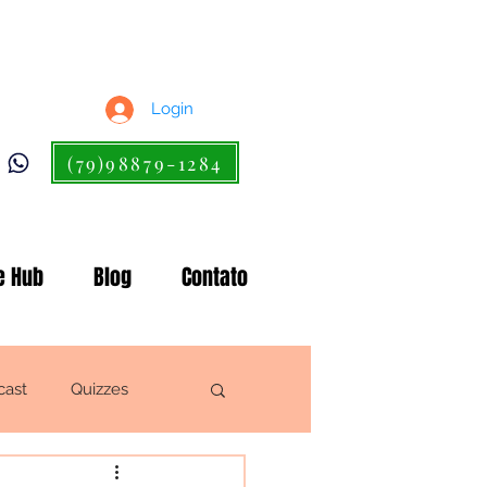
Login
(79)98879-1284
e Hub
Blog
Contato
cast
Quizzes