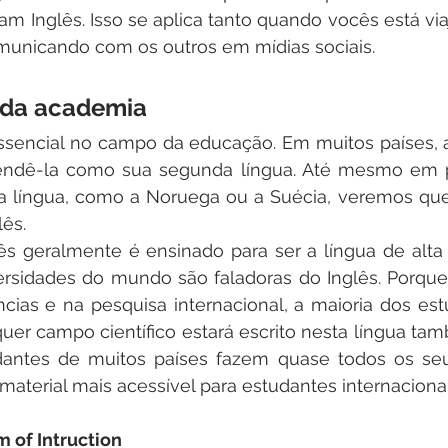
m Inglês. Isso se aplica tanto quando vocês está via
municando com os outros em mídias sociais.
a da academia
sencial no campo da educação. Em muitos países, as
rendê-la como sua segunda língua. Até mesmo em 
ra língua, como a Noruega ou a Suécia, veremos que
lês.
s geralmente é ensinado para ser a língua de alta c
rsidades do mundo são faladoras do Inglês. Porque 
cias e na pesquisa internacional, a maioria dos es
er campo científico estará escrito nesta língua tamb
udantes de muitos países fazem quase todos os se
o material mais acessível para estudantes internacion
 of Intruction