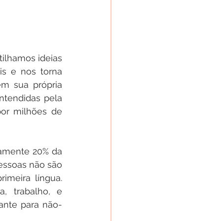
ilhamos ideias 
 e nos torna 
m sua própria 
ntendidas pela 
or milhões de 
amente 20% da 
essoas não são 
meira língua. 
 trabalho, e 
ante para não-