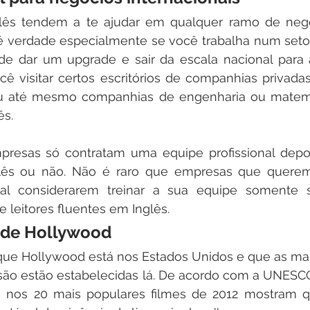
glês tendem a te ajudar em qualquer ramo de neg
o é verdade especialmente se você trabalha num setor 
e dar um upgrade e sair da escala nacional para a 
ê visitar certos escritórios de companhias privadas
u até mesmo companhias de engenharia ou matemát
ês.
presas só contratam uma equipe profissional depoi
ês ou não. Não é raro que empresas que querem 
nal considerarem treinar a sua equipe somente 
 e leitores fluentes em Inglês.
a de Hollywood
e Hollywood está nos Estados Unidos e que as maior
isão estão estabelecidas lá. De acordo com a UNESCO
s nos 20 mais populares filmes de 2012 mostram q