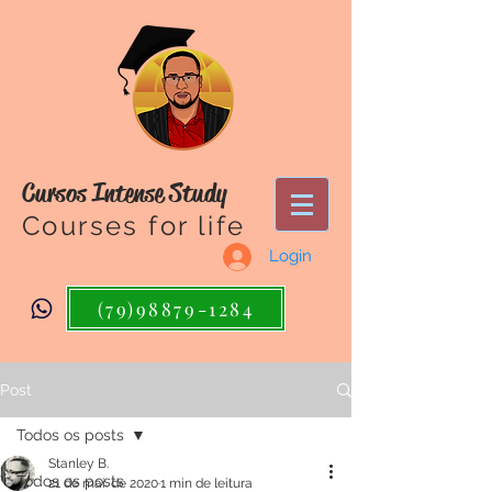
Cursos Intense Study
Courses for life
Login
(79)98879-1284
Post
Todos os posts
Stanley B.
Todos os posts
21 de mai. de 2020
1 min de leitura