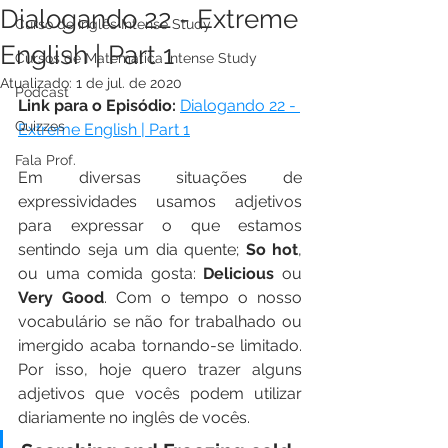
Dialogando 22 - Extreme
Curso de Inglês Intense Study
English | Part 1
Cursos de Matemática Intense Study
Atualizado:
1 de jul. de 2020
Podcast
Link para o Episódio:
Dialogando 22 - 
Quizzes
Extreme English | Part 1
Fala Prof.
Em diversas situações de 
expressividades usamos adjetivos 
para expressar o que estamos 
sentindo seja um dia quente; 
So hot
, 
ou uma comida gosta: 
Delicious
 ou 
Very Good
. Com o tempo o nosso 
vocabulário se não for trabalhado ou 
imergido acaba tornando-se limitado. 
Por isso, hoje quero trazer alguns 
adjetivos que vocês podem utilizar 
diariamente no inglês de vocês.