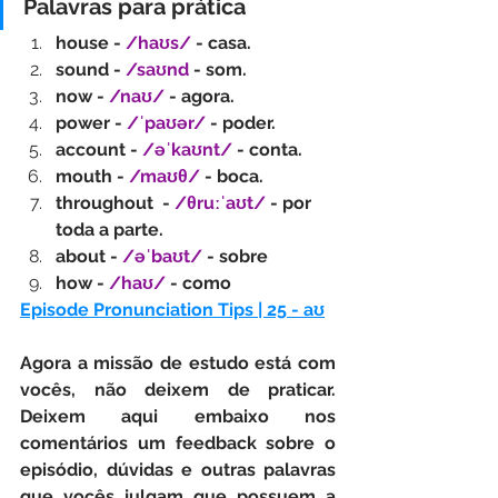
Palavras para prática
house - 
/haʊs/
 - casa.
sound - 
/saʊnd
 - som.
now - 
/naʊ/
 - agora.
power - 
/ˈpaʊər/ 
- poder.
account - 
/əˈkaʊnt/
 - conta.
mouth - 
/maʊθ/ 
- boca.
throughout  - 
/θruːˈaʊt/
 - por 
toda a parte.
about - 
/əˈbaʊt/ 
- sobre
how - 
/haʊ/
 - como
Episode Pronunciation Tips | 25 - aʊ
Agora a missão de estudo está com 
vocês, não deixem de praticar. 
Deixem aqui embaixo nos 
comentários um feedback sobre o 
episódio, dúvidas e outras palavras 
que vocês julgam que possuem a 