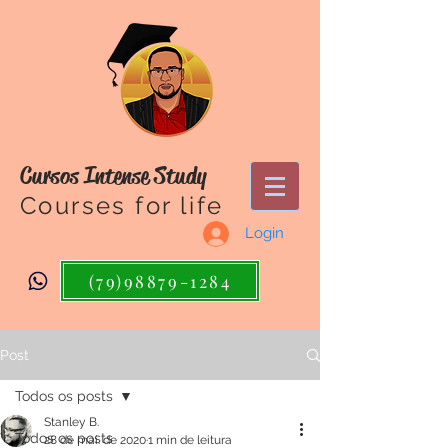
Cursos Intense Study
Courses for life
Login
(79)98879-1284
Post
Todos os posts
Stanley B.
Todos os posts
28 de mai. de 2020
1 min de leitura