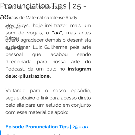
Pronunciation Tips | 25 -
Curso de Inglês Intense Study
aʊ
Cursos de Matemática Intense Study
Hey Guys, hoje irei trazer mais um 
Podcast
som de vogais, o 
“aʊ”
, mas antes 
Quizzes
quero agradecer demais o desenhista 
e designer Luiz Guilherme pela arte 
Fala Prof.
pessoal que acabou sendo 
direcionada para nossa arte do 
Podcast, da um pulo no 
instagram 
dele: @ilustrazione.
Voltando para o nosso episódio, 
segue abaixo o link para acesso direto 
pelo site para um estudo em conjunto 
com esse material de apoio:
Episode Pronunciation Tips | 25 - aʊ