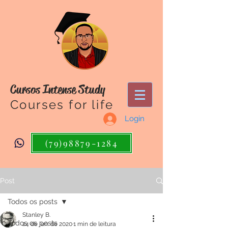
Cursos Intense Study
Courses for life
Login
(79)98879-1284
Post
Todos os posts
Stanley B.
Todos os posts
24 de jun. de 2020
1 min de leitura