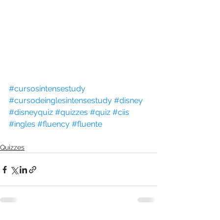
#cursosintensestudy
#cursodeinglesintensestudy
#disney
#disneyquiz
#quizzes
#quiz
#ciis
#ingles
#fluency
#fluente
Quizzes