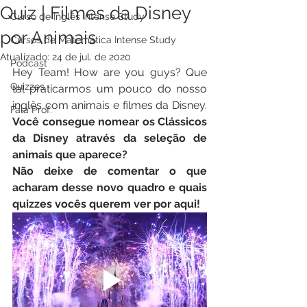
Quiz | Filmes da Disney
Curso de Inglês Intense Study
por Animais
Cursos de Matemática Intense Study
Atualizado:
24 de jul. de 2020
Podcast
Hey Team
!
 How are you guys? Que 
Quizzes
tal praticarmos um pouco do nosso 
inglês com animais e filmes da Disney. 
Fala Prof.
Você consegue nomear os Clássicos 
da Disney através da seleção de 
animais que aparece?
Não deixe de comentar o que 
acharam desse novo quadro e quais 
quizzes vocês querem ver por aqui!