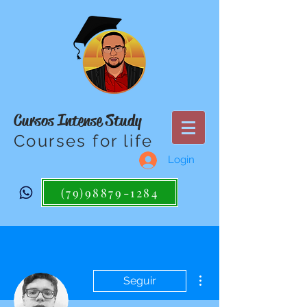
Cursos Intense Study
Courses for life
Login
(79)98879-1284
Mais ações
Seguir