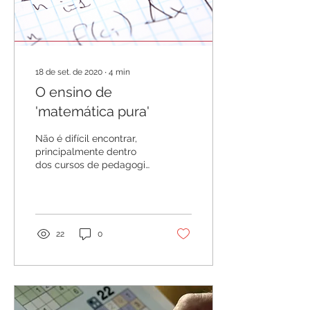
18 de set. de 2020
∙
4
min
O ensino de
'matemática pura'
Não é difícil encontrar,
principalmente dentro
dos cursos de pedagogia
e licenciatura, quem se
escandalize com a
afirmação de que...
22
0