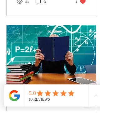
21
0
1
8 de nov. de 2019
∙
8
min
Como Estudar?... Eis a
questão...
...reconheço a utilidade